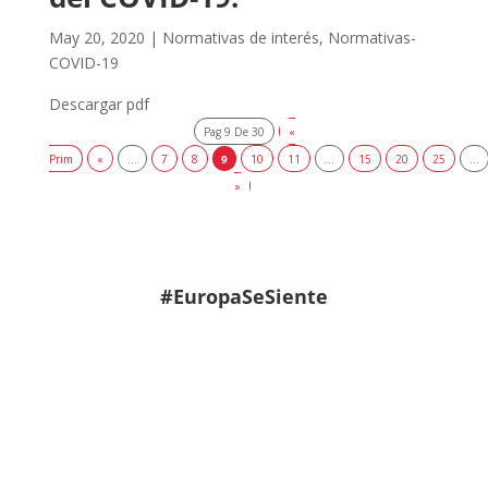
May 20, 2020
|
Normativas de interés
,
Normativas-
COVID-19
Descargar pdf
Pag 9 De 30
«
Prim
«
...
7
8
9
10
11
...
15
20
25
...
»
#EuropaSeSiente