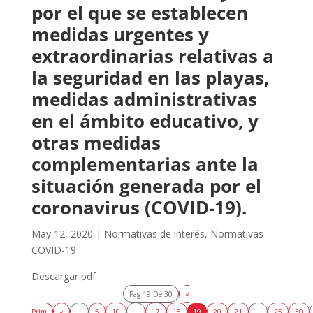
por el que se establecen
medidas urgentes y
extraordinarias relativas a
la seguridad en las playas,
medidas administrativas
en el ámbito educativo, y
otras medidas
complementarias ante la
situación generada por el
coronavirus (COVID-19).
May 12, 2020
|
Normativas de interés
,
Normativas-
COVID-19
Descargar pdf
Pag 19 De 30
«
Prim
«
...
5
10
...
17
18
19
20
21
...
25
30