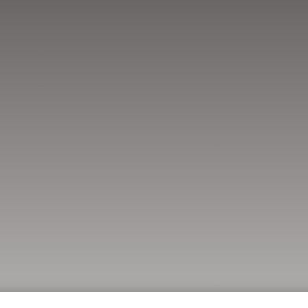
imiento para que contacten conmigo a través de los datos facilitados.
e soy mayor de 16 años y que actualmente me encuentro en situació