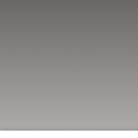
He leído la cláusula y doy mi consent
formulario)
Ver cláusula
Declaro, bajo mi responsabilidad, qu