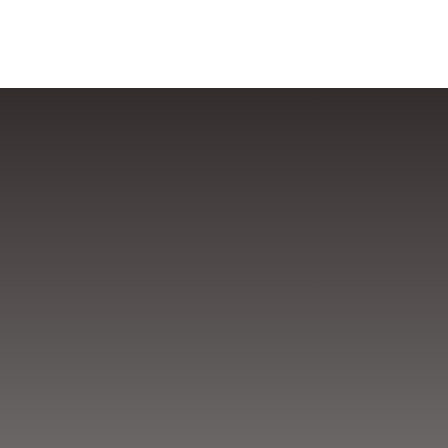
e
FORMA GRATUITA
a través de e
¡Plazas limitadas!