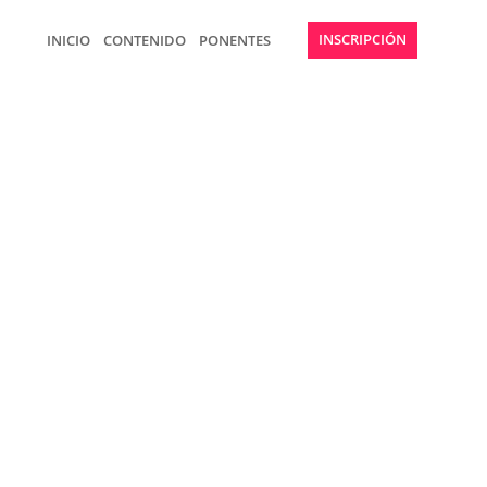
INSCRIPCIÓN
INICIO
CONTENIDO
PONENTES
N PARA EL
O
 DAR EL PRIMER PASO