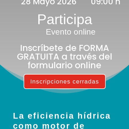
28 Mayo 2026
09:00 h
Participa
Evento online
Inscríbete de FORMA
GRATUITA a través del
formulario online
Inscripciones cerradas
La eficiencia hídrica
como motor de