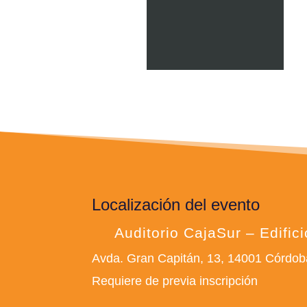
Localización del evento
Auditorio CajaSur – Edific
Avda. Gran Capitán, 13, 14001 Córdob
Requiere de previa inscripción