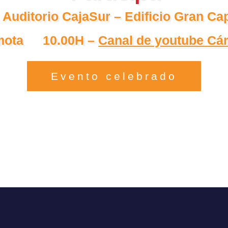
Auditorio CajaSur – Edificio Gran Ca
mota
10.00H –
Canal de youtube Cá
Evento celebrado