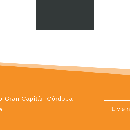
io Gran Capitán Córdoba
Even
a