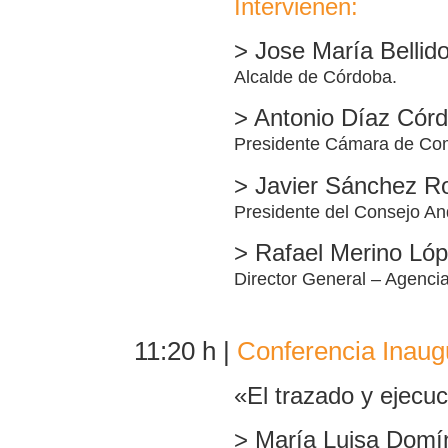
Intervienen:
> Jose María Bellid
Alcalde de Córdoba.
> Antonio Díaz Cór
Presidente Cámara de Com
> Javier Sánchez R
Presidente del Consejo A
> Rafael Merino Ló
Director General – Agenci
11:20 h |
Conferencia Inaug
«El trazado y ejecu
> María Luisa Dom