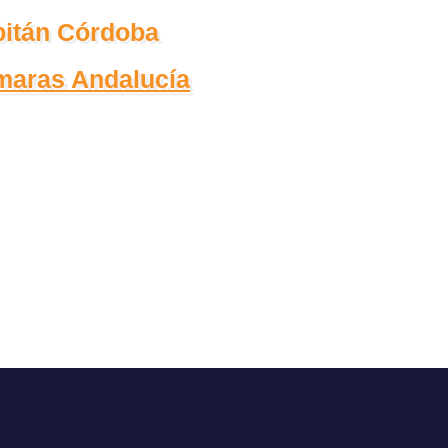
pitán Córdoba
maras Andalucía