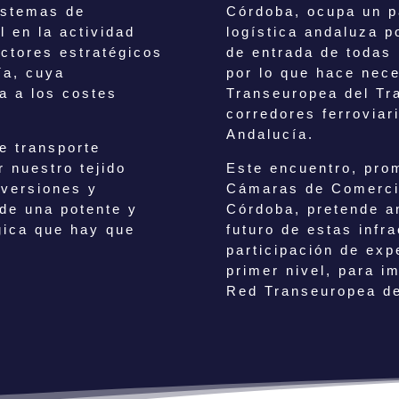
sistemas de
Córdoba, ocupa un pa
l en la actividad
logística andaluza p
ectores estratégicos
de entrada de todas 
ía, cuya
por lo que hace nece
a a los costes
Transeuropea del Tra
corredores ferroviar
Andalucía.
e transporte
 nuestro tejido
Este encuentro, pro
nversiones y
Cámaras de Comerci
de una potente y
Córdoba, pretende an
égica que hay que
futuro de estas infra
participación de ex
primer nivel, para i
Red Transeuropea de