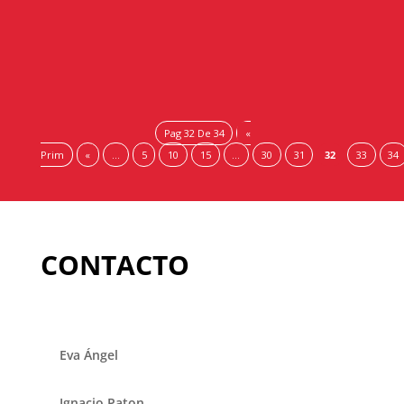
cada vez más integradas y el impulso continuo para
innovar, las ferias...
Pag 32 De 34
«
Prim
«
...
5
10
15
...
30
31
32
33
34
CONTACTO
Eva Ángel
Ignacio Paton