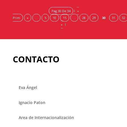
Pag 30 De 34
«
Prim
«
...
5
10
15
...
28
29
30
31
32
»
CONTACTO
Eva Ángel
Ignacio Paton
Area de Internacionalización