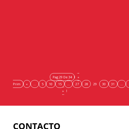
La Comisión de Turismo de Cámaras Andalucía, cuya
presidencia ostenta Bella Carballo, empresaria del
sector hotelero y Presidenta de la cámara de Comercio,
industria, servicios y...
Pag 29 De 34
«
Prim
«
...
5
10
15
...
27
28
29
30
31
...
»
CONTACTO