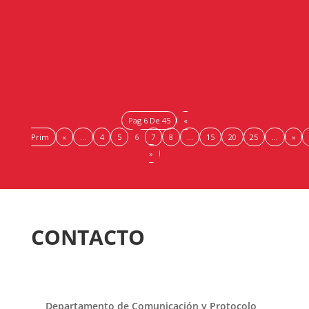
la celebración del Día de Europa este 9 de mayo para
poner de relieve el gran valor y la importante
contribución de la Unión...
Pag 6 De 45
«
Prim
«
...
4
5
6
7
8
...
15
20
25
...
»
»
CONTACTO
Departamento de Comunicación y Protocolo