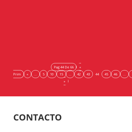
El Consejo Andaluz de Cámaras y la Consejería de
Universidad celebran un encuentro en la lonja de la
innovación del puerto onubense en una nueva edición
del ‘Startup Andalucía...
Pag 44 De 66
«
Prim
«
...
5
10
15
...
42
43
44
45
46
...
»
CONTACTO