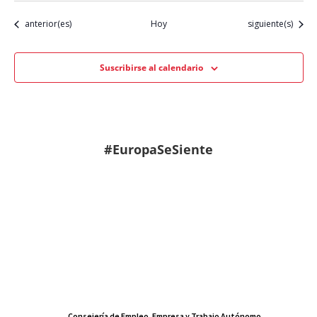
Eventos
Eventos
anterior(es)
Hoy
siguiente(s)
Suscribirse al calendario
#EuropaSeSiente
Consejería de Empleo, Empresa y Trabajo Autónomo