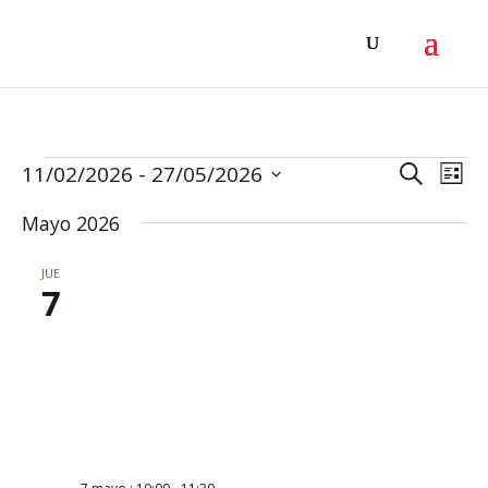
Eventos
Navega
Na
11/02/2026
 - 
27/05/2026
Buscar
Lista
de
de
Selecciona
Mayo 2026
vis
la
búsqu
de
fecha.
y
JUE
Eve
7
vistas
de
Evento