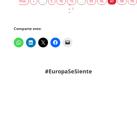
Prim
«
...
5
10
15
...
95
96
97
98
99
»
Comparte esto:
#EuropaSeSiente