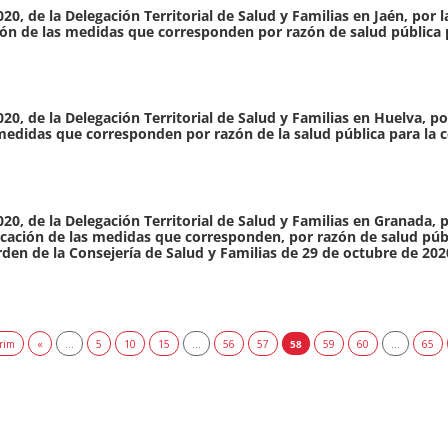
20, de la Delegación Territorial de Salud y Familias en Jaén, por 
ación de las medidas que corresponden por razón de salud pública 
20, de la Delegación Territorial de Salud y Familias en Huelva, p
s medidas que corresponden por razón de la salud pública para la c
0, de la Delegación Territorial de Salud y Familias en Granada, p
icación de las medidas que corresponden, por razón de salud públ
Orden de la Consejería de Salud y Familias de 29 de octubre de 2
rim
«
...
5
10
15
...
56
57
58
59
60
...
65