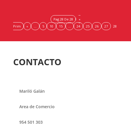
Pag 28 De 28
«
Prim
«
...
5
10
15
...
24
25
26
27
28
CONTACTO
Mariló Galán
Area de Comercio
954 501 303